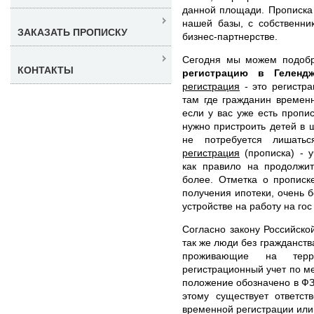
данной площади. Прописка 
нашей базы, с собственни
ЗАКАЗАТЬ ПРОПИСКУ
бизнес-партнерстве.
Сегодня мы можем подоб
КОНТАКТЫ
регистрацию в Гелен
регистрация
- это регистра
там где гражданин времен
если у вас уже есть пропи
нужно пристроить детей в ш
не потребуется лишать
регистрация
(прописка) - у
как правило на продолжи
более. Отметка о прописк
получения ипотеки, очень б
устройстве на работу на гос
Согласно закону Российско
так же люди без гражданст
проживающие на тер
регистрационный учет по м
положение обозначено в ФЗ
этому существует ответст
временной регистрации или